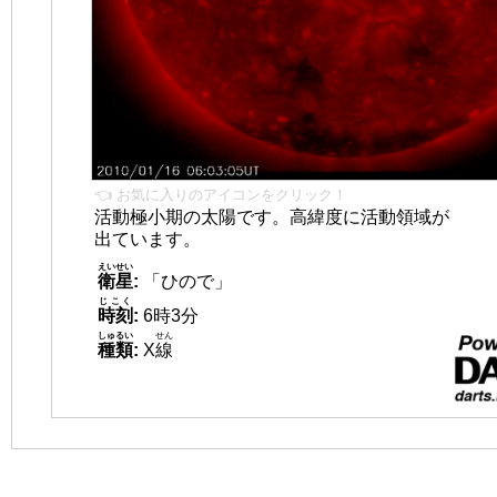
👈 お気に入りのアイコンをクリック！
活動極小期の太陽です。高緯度に活動領域が
出ています。
えいせい
衛星
:
「ひので」
じこく
時刻
:
6時3分
しゅるい
せん
種類
:
X
線