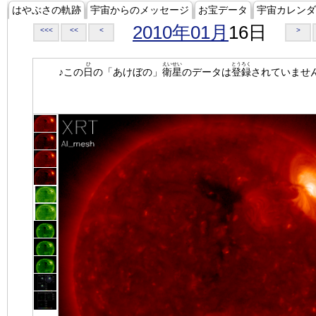
はやぶさの軌跡
宇宙からのメッセージ
お宝データ
宇宙カレンダ
2010年01月
16日
<<<
<<
<
>
ひ
えいせい
とうろく
♪この
日
の「あけぼの」
衛星
のデータは
登録
されていませ