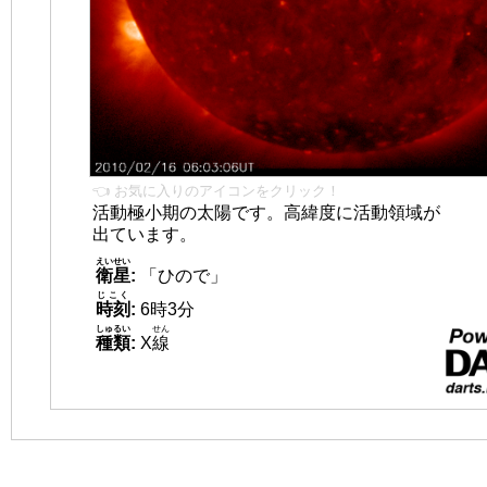
👈 お気に入りのアイコンをクリック！
活動極小期の太陽です。高緯度に活動領域が
出ています。
えいせい
衛星
:
「ひので」
じこく
時刻
:
6時3分
しゅるい
せん
種類
:
X
線