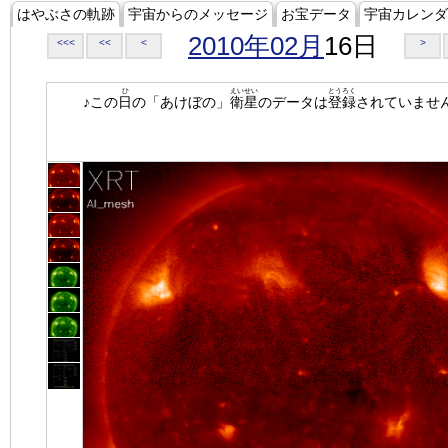
はやぶさの軌跡
宇宙からのメッセージ
お宝データ
宇宙カレンダ
2010年02月
16日
<<<
<<
<
>
ひ
えいせい
とうろく
♪この
日
の「あけぼの」
衛星
のデータは
登録
されていませ