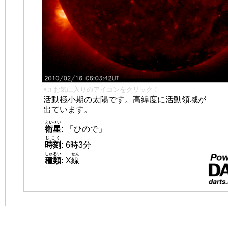
👈 お気に入りのアイコンをクリック！
活動極小期の太陽です。高緯度に活動領域が
出ています。
えいせい
衛星
:
「ひので」
じこく
時刻
:
6時3分
しゅるい
せん
種類
:
X
線