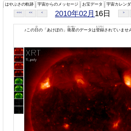
はやぶさの軌跡
宇宙からのメッセージ
お宝データ
宇宙カレンダ
2010年02月
16日
<<<
<<
<
>
ひ
えいせい
とうろく
♪この
日
の「あけぼの」
衛星
のデータは
登録
されていませ