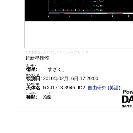
👈 お気に入りのアイコンをクリック！
超新星残骸
えいせい
衛星
:
「すざく」
かんそく
び
観測
日
:
2010年02月16日 17:29:00
てんたいめい
天体名
:
RXJ1713-3946_ID2
[
自由研究 (英語)
]
しゅるい
せん
種類
:
X
線