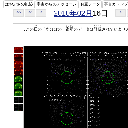
はやぶさの軌跡
宇宙からのメッセージ
お宝データ
宇宙カレンダ
2010年02月
16日
<<<
<<
<
>
ひ
えいせい
とうろく
♪この
日
の「あけぼの」
衛星
のデータは
登録
されていませ