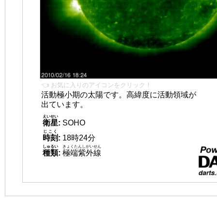
👈 お気に入りのアイコンをクリック！
活動極小期の太陽です。高緯度に活動領域が
出ています。
えいせい
衛星
:
SOHO
じこく
時刻
:
18時24分
しゅるい
きょくたんしがいせん
種類
:
極端紫外線