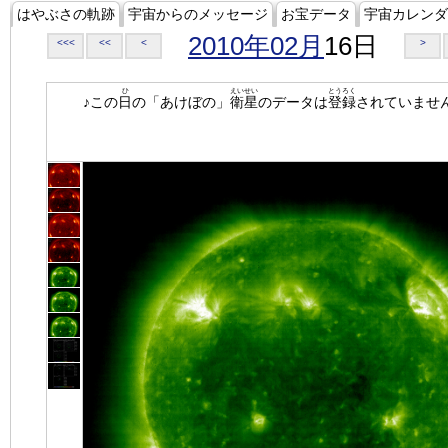
はやぶさの軌跡
宇宙からのメッセージ
お宝データ
宇宙カレンダ
2010年02月
16日
<<<
<<
<
>
ひ
えいせい
とうろく
♪この
日
の「あけぼの」
衛星
のデータは
登録
されていませ