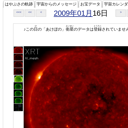
はやぶさの軌跡
宇宙からのメッセージ
お宝データ
宇宙カレンダ
2009年01月
16日
<<<
<<
<
>
ひ
えいせい
とうろく
♪この
日
の「あけぼの」
衛星
のデータは
登録
されていませ