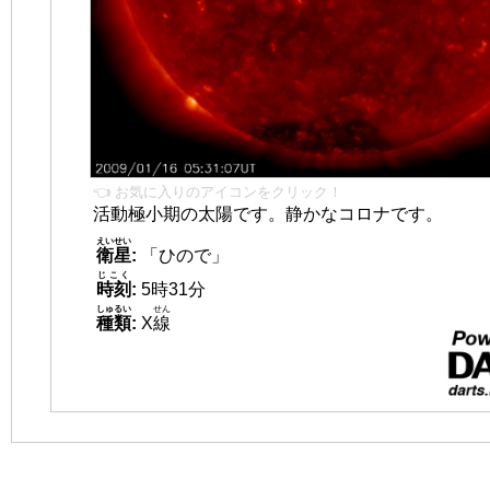
👈 お気に入りのアイコンをクリック！
活動極小期の太陽です。静かなコロナです。
えいせい
衛星
:
「ひので」
じこく
時刻
:
5時31分
しゅるい
せん
種類
:
X
線