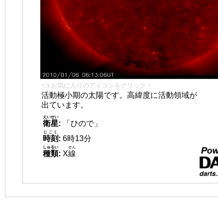
👈 お気に入りのアイコンをクリック！
活動極小期の太陽です。高緯度に活動領域が
出ています。
えいせい
衛星
:
「ひので」
じこく
時刻
:
6時13分
しゅるい
せん
種類
:
X
線