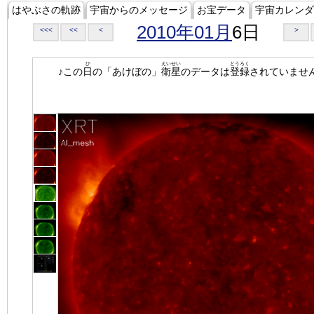
はやぶさの軌跡
宇宙からのメッセージ
お宝データ
宇宙カレンダ
2010年01月
6日
<<<
<<
<
>
ひ
えいせい
とうろく
♪この
日
の「あけぼの」
衛星
のデータは
登録
されていませ