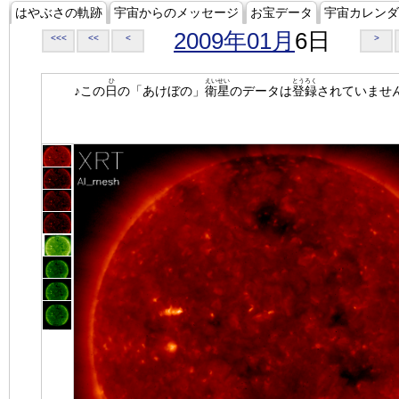
はやぶさの軌跡
宇宙からのメッセージ
お宝データ
宇宙カレンダ
2009年01月
6日
<<<
<<
<
>
ひ
えいせい
とうろく
♪この
日
の「あけぼの」
衛星
のデータは
登録
されていませ