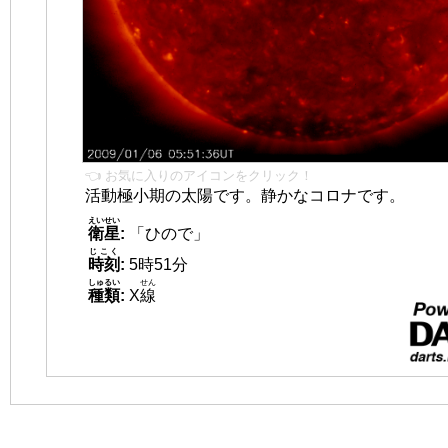
👈 お気に入りのアイコンをクリック！
活動極小期の太陽です。静かなコロナです。
えいせい
衛星
:
「ひので」
じこく
時刻
:
5時51分
しゅるい
せん
種類
:
X
線