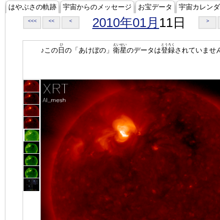
はやぶさの軌跡
宇宙からのメッセージ
お宝データ
宇宙カレンダ
2010年01月
11日
<<<
<<
<
>
ひ
えいせい
とうろく
♪この
日
の「あけぼの」
衛星
のデータは
登録
されていませ