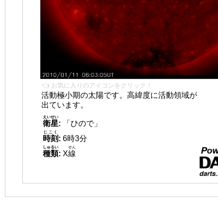
👈 お気に入りのアイコンをクリック！
活動極小期の太陽です。高緯度に活動領域が
出ています。
えいせい
衛星
:
「ひので」
じこく
時刻
:
6時3分
しゅるい
せん
種類
:
X
線