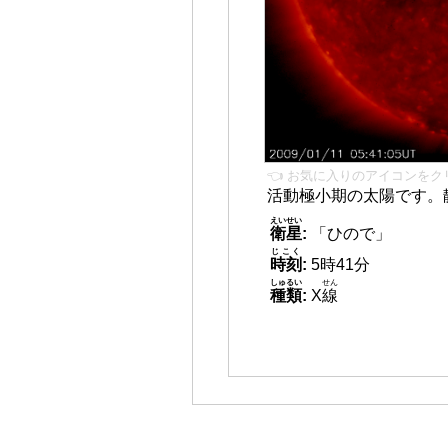
👈 お気に入りのアイコンをク
活動極小期の太陽です。
えいせい
衛星
:
「ひので」
じこく
時刻
:
5時41分
しゅるい
せん
種類
:
X
線