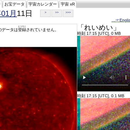
ジ
お宝データ
宇宙カレンダー
宇宙 xR
年01月
11日
>
>>
>>>
…☞Engli
「れいめい」
とうろく
のデータは
登録
されていません。
時刻 17:15 [UTC], 0 MB
時刻 17:15 [UTC], 0.1 MB