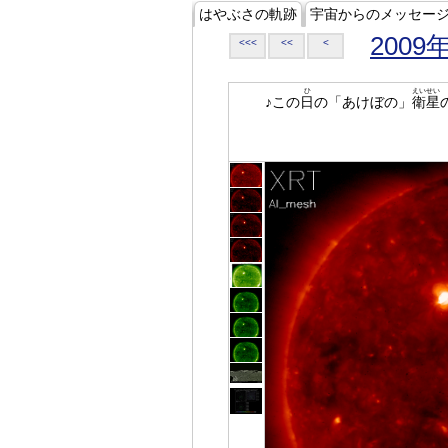
はやぶさの軌跡
宇宙からのメッセー
2009
<<<
<<
<
ひ
えいせい
♪この
日
の「あけぼの」
衛星