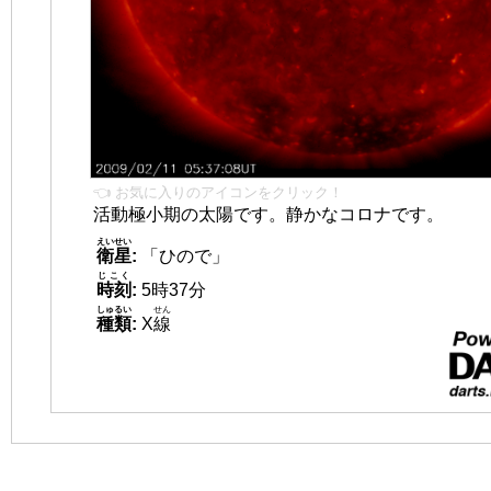
👈 お気に入りのアイコンをクリック！
活動極小期の太陽です。静かなコロナです。
えいせい
衛星
:
「ひので」
じこく
時刻
:
5時37分
しゅるい
せん
種類
:
X
線