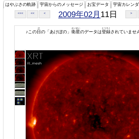
はやぶさの軌跡
宇宙からのメッセージ
お宝データ
宇宙カレンダ
2009年02月
11日
<<<
<<
<
>
ひ
えいせい
とうろく
♪この
日
の「あけぼの」
衛星
のデータは
登録
されていませ