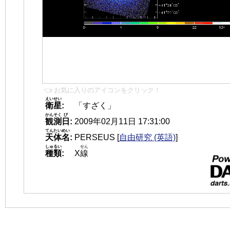
👈 お気に入りのアイコンをクリック！
えいせい
衛星
:
「すざく」
かんそく
び
観測
日
:
2009年02月11日 17:31:00
てんたいめい
天体名
:
PERSEUS
[
自由研究 (英語)
]
しゅるい
せん
種類
:
X
線