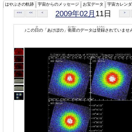
はやぶさの軌跡
宇宙からのメッセージ
お宝データ
宇宙カレンダ
2009年02月
11日
<<<
<<
<
>
ひ
えいせい
とうろく
♪この
日
の「あけぼの」
衛星
のデータは
登録
されていませ