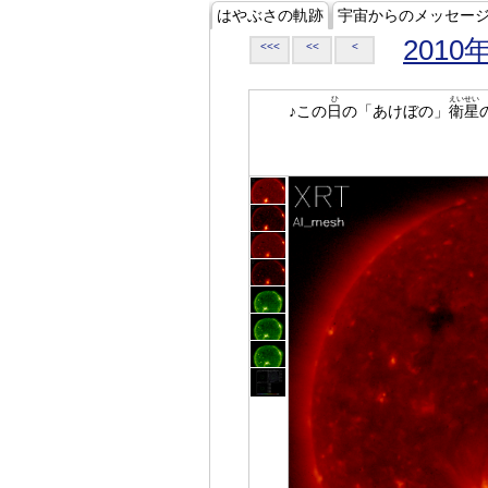
はやぶさの軌跡
宇宙からのメッセー
2010
<<<
<<
<
ひ
えいせい
♪この
日
の「あけぼの」
衛星