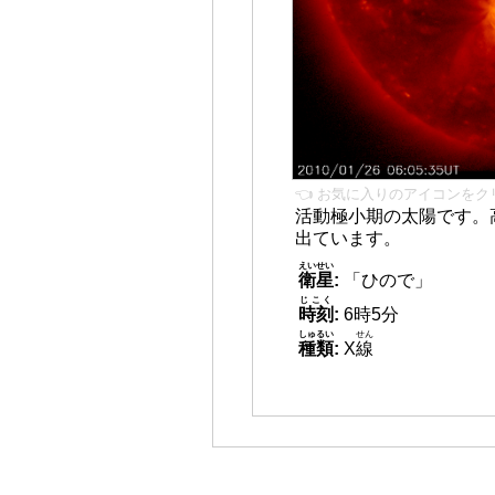
👈 お気に入りのアイコンをク
活動極小期の太陽です。
出ています。
えいせい
衛星
:
「ひので」
じこく
時刻
:
6時5分
しゅるい
せん
種類
:
X
線