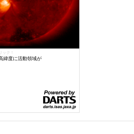
リック！
高緯度に活動領域が