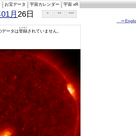
ジ
お宝データ
宇宙カレンダー
宇宙 xR
年01月
26日
>
>>
>>>
…☞Engli
とうろく
のデータは
登録
されていません。