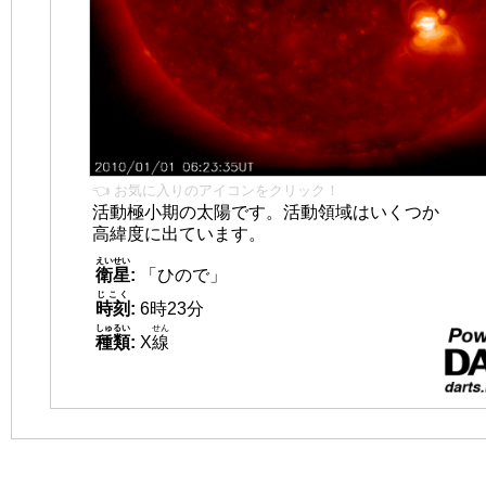
👈 お気に入りのアイコンをクリック！
活動極小期の太陽です。活動領域はいくつか
高緯度に出ています。
えいせい
衛星
:
「ひので」
じこく
時刻
:
6時23分
しゅるい
せん
種類
:
X
線