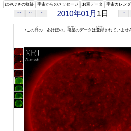
はやぶさの軌跡
宇宙からのメッセージ
お宝データ
宇宙カレンダ
2010年01月
1日
<<<
<<
<
>
ひ
えいせい
とうろく
♪この
日
の「あけぼの」
衛星
のデータは
登録
されていませ