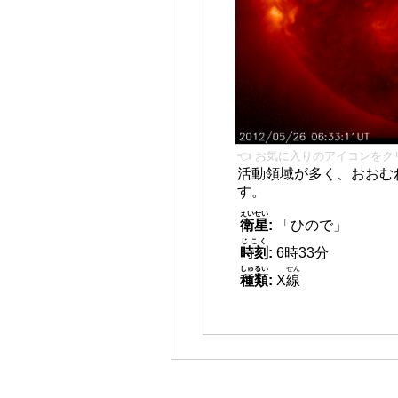
👈 お気に入りのアイコンをク
活動領域が多く、おおむ
す。
えいせい
衛星
:
「ひので」
じこく
時刻
:
6時33分
しゅるい
せん
種類
:
X
線