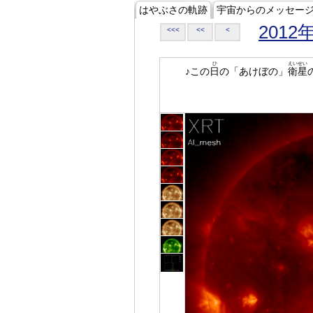
はやぶさの軌跡
宇宙からのメッセー
2012
<<<
<<
<
ひ
えいせい
♪この
日
の「あけぼの」
衛星