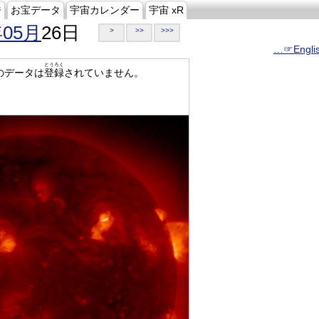
ジ
お宝データ
宇宙カレンダー
宇宙 xR
年05月
26日
>
>>
>>>
…☞Engli
とうろく
のデータは
登録
されていません。