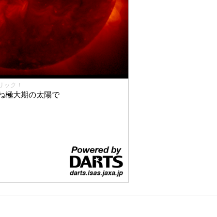
リック！
ね極大期の太陽で