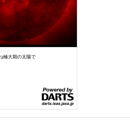
リック！
ね極大期の太陽で