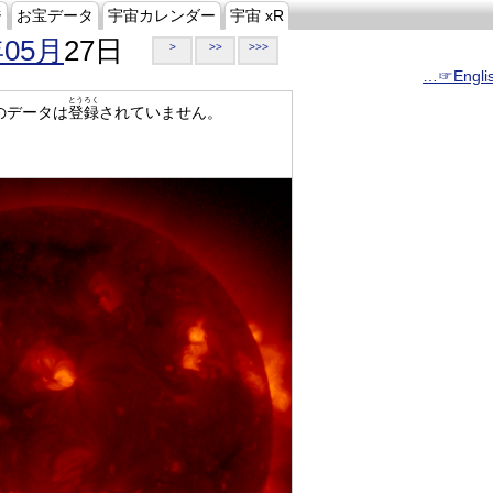
ジ
お宝データ
宇宙カレンダー
宇宙 xR
年05月
27日
>
>>
>>>
…☞Engli
とうろく
のデータは
登録
されていません。