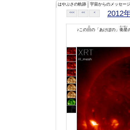
はやぶさの軌跡
宇宙からのメッセー
2012
<<<
<<
<
ひ
えいせい
♪この
日
の「あけぼの」
衛星