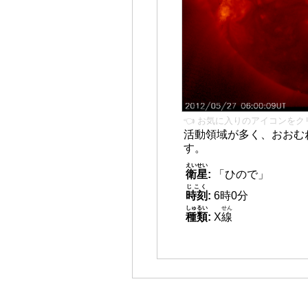
👈 お気に入りのアイコンをク
活動領域が多く、おおむ
す。
えいせい
衛星
:
「ひので」
じこく
時刻
:
6時0分
しゅるい
せん
種類
:
X
線