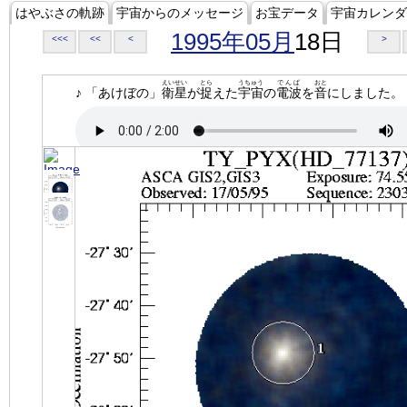
はやぶさの軌跡
宇宙からのメッセージ
お宝データ
宇宙カレンダ
1995年05月
18日
<<<
<<
<
>
えいせい
とら
うちゅう
でんぱ
おと
♪ 「あけぼの」
衛星
が
捉
えた
宇宙
の
電波
を
音
にしました。