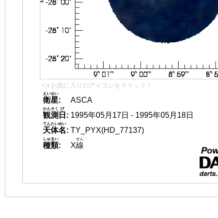
👈 お気に入りのアイコンをクリック！
えいせい
衛星
:
ASCA
かんそく
び
観測
日
:
1995年05月17日 - 1995年05月18日
てんたいめい
天体名
:
TY_PYX(HD_77137)
しゅるい
せん
種類
:
X
線