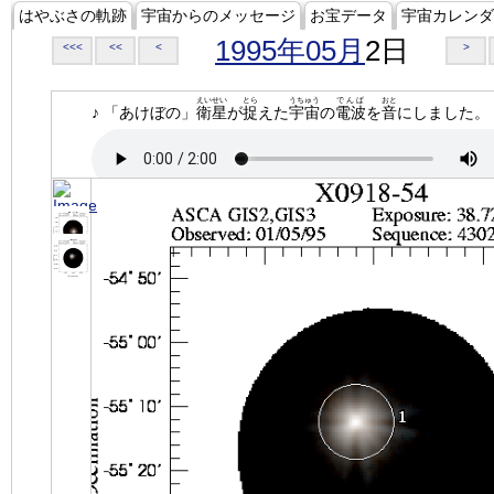
はやぶさの軌跡
宇宙からのメッセージ
お宝データ
宇宙カレンダ
1995年05月
2日
<<<
<<
<
>
えいせい
とら
うちゅう
でんぱ
おと
♪ 「あけぼの」
衛星
が
捉
えた
宇宙
の
電波
を
音
にしました。