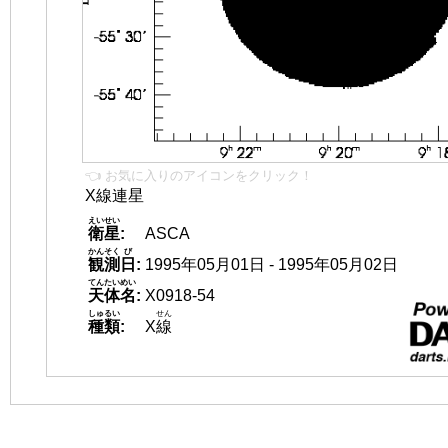
👈 お気に入りのアイコンをクリック！
X線連星
えいせい
衛星
:
ASCA
かんそく
び
観測
日
:
1995年05月01日 - 1995年05月02日
てんたいめい
天体名
:
X0918-54
しゅるい
せん
種類
:
X
線