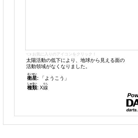
👈 お気に入りのアイコンをクリック！
太陽活動の低下により、地球から見える面の
活動領域がなくなりました。
えいせい
衛星
:
「ようこう」
しゅるい
せん
種類
:
X
線