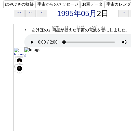
はやぶさの軌跡
宇宙からのメッセージ
お宝データ
宇宙カレンダ
1995年05月
2日
<<<
<<
<
>
えいせい
とら
うちゅう
でんぱ
おと
♪ 「あけぼの」
衛星
が
捉
えた
宇宙
の
電波
を
音
にしました。