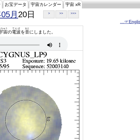
ジ
お宝データ
宇宙カレンダー
宇宙 xR
年05月
20日
>
>>
>>>
…☞Engli
うちゅう
でんぱ
おと
宇宙
の
電波
を
音
にしました。