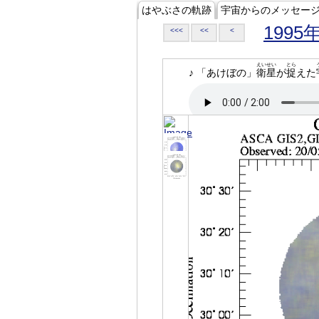
はやぶさの軌跡
宇宙からのメッセー
1995
<<<
<<
<
えいせい
とら
♪ 「あけぼの」
衛星
が
捉
えた