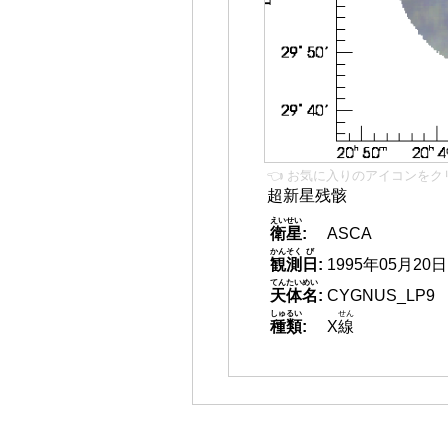
👈 お気に入りのアイコンをク
超新星残骸
えいせい
衛星
:
ASCA
かんそく
び
観測
日
:
1995年05月20日
てんたいめい
天体名
:
CYGNUS_LP9
しゅるい
せん
種類
:
X
線