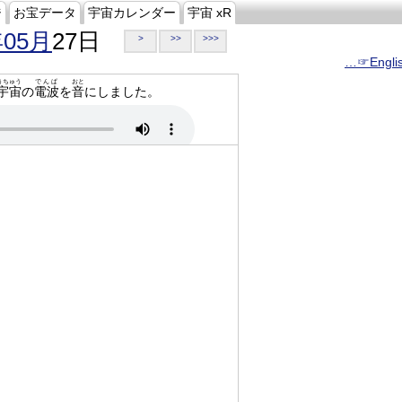
ジ
お宝データ
宇宙カレンダー
宇宙 xR
年05月
27日
>
>>
>>>
…☞Engli
うちゅう
でんぱ
おと
宇宙
の
電波
を
音
にしました。