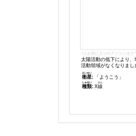
👈 お気に入りのアイコンをク
太陽活動の低下により、
活動領域がなくなりまし
えいせい
衛星
:
「ようこう」
しゅるい
せん
種類
:
X
線