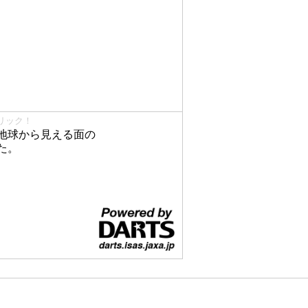
リック！
地球から見える面の
た。