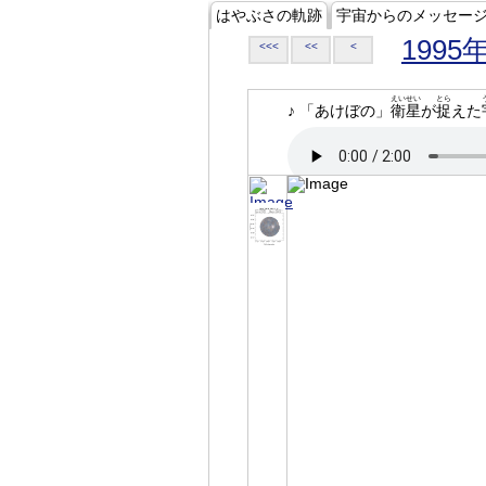
はやぶさの軌跡
宇宙からのメッセー
1995
<<<
<<
<
えいせい
とら
♪ 「あけぼの」
衛星
が
捉
えた