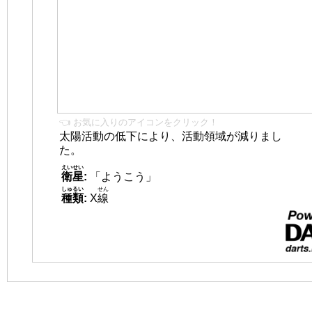
👈 お気に入りのアイコンをクリック！
太陽活動の低下により、活動領域が減りまし
た。
えいせい
衛星
:
「ようこう」
しゅるい
せん
種類
:
X
線