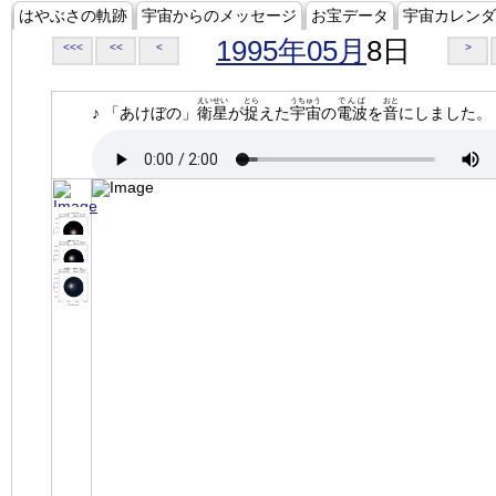
はやぶさの軌跡
宇宙からのメッセージ
お宝データ
宇宙カレンダ
1995年05月
8日
<<<
<<
<
>
えいせい
とら
うちゅう
でんぱ
おと
♪ 「あけぼの」
衛星
が
捉
えた
宇宙
の
電波
を
音
にしました。