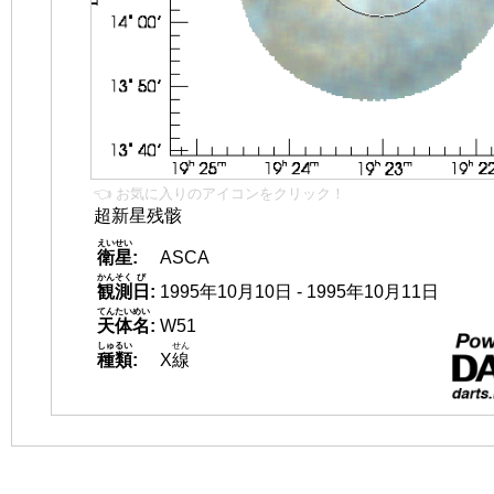
👈 お気に入りのアイコンをクリック！
超新星残骸
えいせい
衛星
:
ASCA
かんそく
び
観測
日
:
1995年10月10日 - 1995年10月11日
てんたいめい
天体名
:
W51
しゅるい
せん
種類
:
X
線