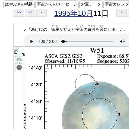
はやぶさの軌跡
宇宙からのメッセージ
お宝データ
宇宙カレンダ
1995年10月
11日
<<<
<<
<
>
えいせい
とら
うちゅう
でんぱ
おと
♪ 「あけぼの」
衛星
が
捉
えた
宇宙
の
電波
を
音
にしました。