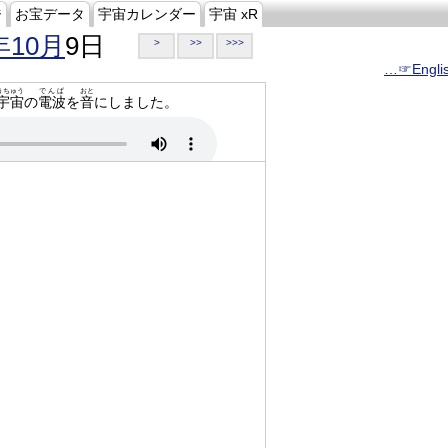
ジ
お宝データ
宇宙カレンダー
宇宙 xR
年10月
9日
>
>>
>>>
…☞Engli
うちゅう
でんぱ
おと
宇宙
の
電波
を
音
にしました。