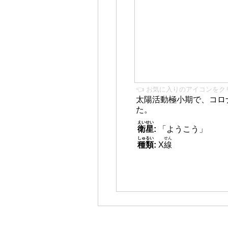
👈 お気に入りのアイコンをク
太陽活動極小期で、コロ
た。
えいせい
衛星
:
「ようこう」
しゅるい
せん
種類
:
X
線