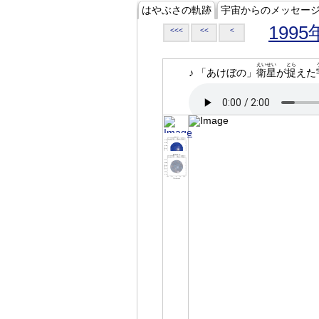
はやぶさの軌跡
宇宙からのメッセー
1995
<<<
<<
<
えいせい
とら
♪ 「あけぼの」
衛星
が
捉
えた