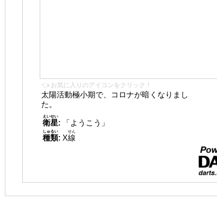
👈 お気に入りのアイコンをクリック！
太陽活動極小期で、コロナが暗くなりまし
た。
えいせい
衛星
:
「ようこう」
しゅるい
せん
種類
:
X
線