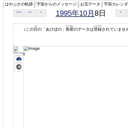
はやぶさの軌跡
宇宙からのメッセージ
お宝データ
宇宙カレンダ
1995年10月
8日
<<<
<<
<
>
ひ
えいせい
とうろく
♪この
日
の「あけぼの」
衛星
のデータは
登録
されていませ