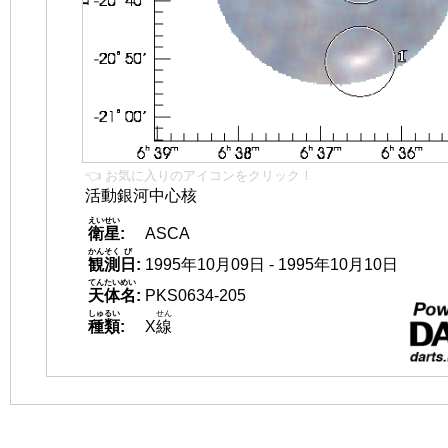
👈 お気に入りのアイコンをクリック！
活動銀河中心核
えいせい
衛星
:
ASCA
かんそく
び
観測
日
:
1995年10月09日 - 1995年10月10日
てんたいめい
天体名
:
PKS0634-205
しゅるい
せん
種類
:
X
線