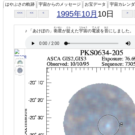
はやぶさの軌跡
宇宙からのメッセージ
お宝データ
宇宙カレンダ
1995年10月
10日
<<<
<<
<
>
えいせい
とら
うちゅう
でんぱ
おと
♪ 「あけぼの」
衛星
が
捉
えた
宇宙
の
電波
を
音
にしました。