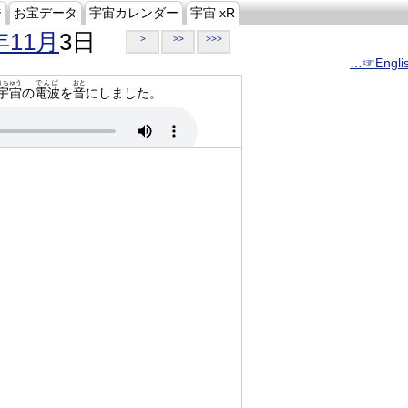
ジ
お宝データ
宇宙カレンダー
宇宙 xR
年11月
3日
>
>>
>>>
…☞Engli
うちゅう
でんぱ
おと
宇宙
の
電波
を
音
にしました。