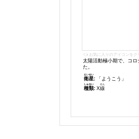
👈 お気に入りのアイコンをク
太陽活動極小期で、コロ
た。
えいせい
衛星
:
「ようこう」
しゅるい
せん
種類
:
X
線