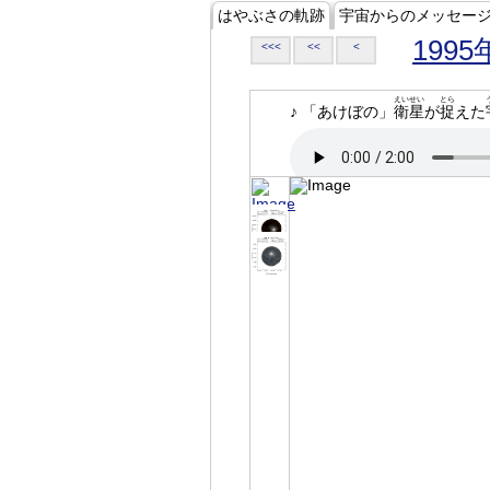
はやぶさの軌跡
宇宙からのメッセー
1995
<<<
<<
<
えいせい
とら
♪ 「あけぼの」
衛星
が
捉
えた