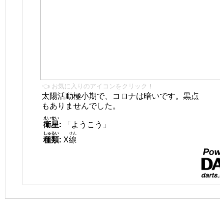
👈 お気に入りのアイコンをクリック！
太陽活動極小期で、コロナは暗いです。黒点
もありませんでした。
えいせい
衛星
:
「ようこう」
しゅるい
せん
種類
:
X
線