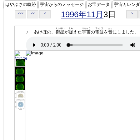
はやぶさの軌跡
宇宙からのメッセージ
お宝データ
宇宙カレンダ
1996年11月
3日
<<<
<<
<
>
えいせい
とら
うちゅう
でんぱ
おと
♪ 「あけぼの」
衛星
が
捉
えた
宇宙
の
電波
を
音
にしました。