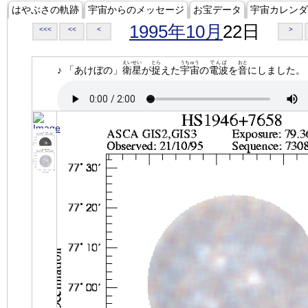
はやぶさの軌跡
宇宙からのメッセージ
お宝データ
宇宙カレンダ
1995年10月
22日
<<<
<<
<
>
えいせい
とら
うちゅう
でんぱ
おと
♪ 「あけぼの」
衛星
が
捉
えた
宇宙
の
電波
を
音
にしました。