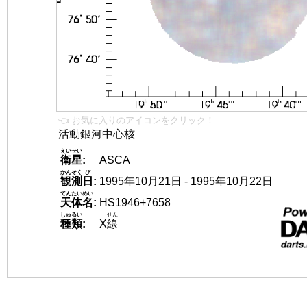
👈 お気に入りのアイコンをクリック！
活動銀河中心核
えいせい
衛星
:
ASCA
かんそく
び
観測
日
:
1995年10月21日 - 1995年10月22日
てんたいめい
天体名
:
HS1946+7658
しゅるい
せん
種類
:
X
線