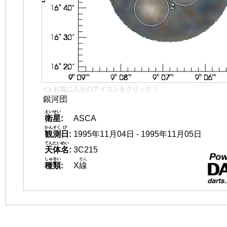
👈 お気に入りのアイコンをクリック！
銀河団
えいせい
衛星
:
ASCA
かんそく
び
観測
日
:
1995年11月04日 - 1995年11月05日
てんたいめい
天体名
:
3C215
しゅるい
せん
種類
:
X
線