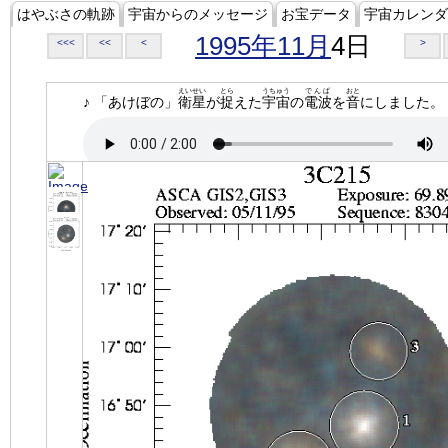
はやぶさの軌跡
宇宙からのメッセージ
お宝データ
宇宙カレンダ
1995年11月
4日
<<<
<<
<
>
えいせい
とら
うちゅう
でんぱ
おと
♪ 「あけぼの」
衛星
が
捉
えた
宇宙
の
電波
を
音
にしました。