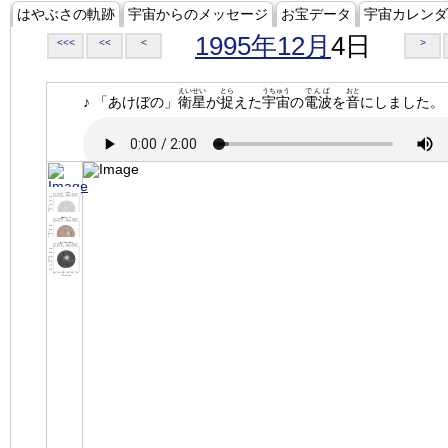
はやぶさの軌跡
宇宙からのメッセージ
お宝データ
宇宙カレンダ
1995年12月
4日
<<<
<<
<
>
えいせい
とら
うちゅう
でんぱ
おと
♪ 「あけぼの」
衛星
が
捉
えた
宇宙
の
電波
を
音
にしました。