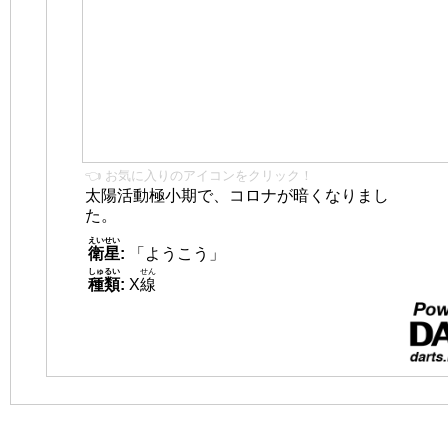
👈 お気に入りのアイコンをクリック！
太陽活動極小期で、コロナが暗くなりまし
た。
えいせい
衛星
:
「ようこう」
しゅるい
せん
種類
:
X
線