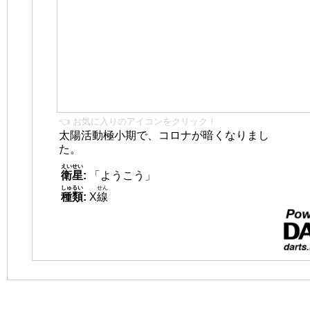
👈 お気に入りのアイコンをクリック！
太陽活動極小期で、コロナが暗くなりまし
た。
えいせい
衛星
:
「ようこう」
しゅるい
せん
種類
:
X
線