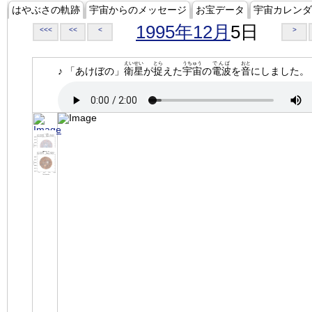
はやぶさの軌跡
宇宙からのメッセージ
お宝データ
宇宙カレンダ
1995年12月
5日
<<<
<<
<
>
えいせい
とら
うちゅう
でんぱ
おと
♪ 「あけぼの」
衛星
が
捉
えた
宇宙
の
電波
を
音
にしました。