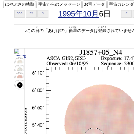
はやぶさの軌跡
宇宙からのメッセージ
お宝データ
宇宙カレンダ
1995年10月
6日
<<<
<<
<
>
ひ
えいせい
とうろく
♪この
日
の「あけぼの」
衛星
のデータは
登録
されていませ