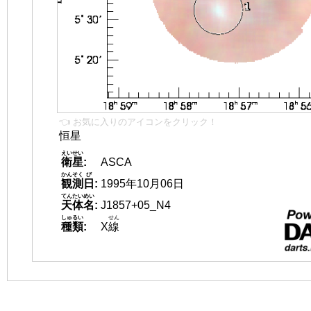
👈 お気に入りのアイコンをクリック！
恒星
えいせい
衛星
:
ASCA
かんそく
び
観測
日
:
1995年10月06日
てんたいめい
天体名
:
J1857+05_N4
しゅるい
せん
種類
:
X
線