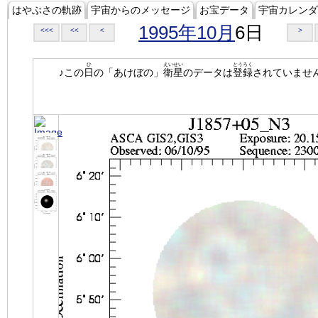
はやぶさの軌跡
宇宙からのメッセージ
お宝データ
宇宙カレンダ
1995年10月
6日
<<<
<<
<
>
ひ
えいせい
とうろく
♪この
日
の「あけぼの」
衛星
のデータは
登録
されていませ