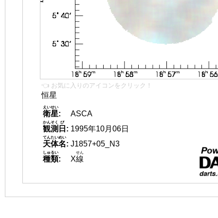
👈 お気に入りのアイコンをクリック！
恒星
えいせい
衛星
:
ASCA
かんそく
び
観測
日
:
1995年10月06日
てんたいめい
天体名
:
J1857+05_N3
しゅるい
せん
種類
:
X
線