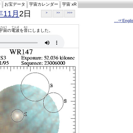
ジ
お宝データ
宇宙カレンダー
宇宙 xR
年11月
2日
>
>>
>>>
…☞Engli
うちゅう
でんぱ
おと
宇宙
の
電波
を
音
にしました。