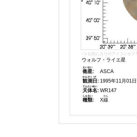
👈 お気に入りのアイコンをク
ウォルフ・ライエ星
えいせい
衛星
:
ASCA
かんそく
び
観測
日
:
1995年11月01日
てんたいめい
天体名
:
WR147
しゅるい
せん
種類
:
X
線