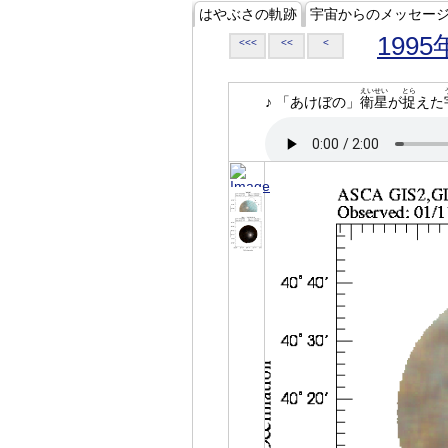
はやぶさの軌跡
宇宙からのメッセー
1995
<<<
<<
<
えいせい
とら
♪ 「あけぼの」
衛星
が
捉
えた