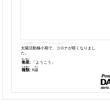
👈 お気に入りのアイコンをクリック！
太陽活動極小期で、コロナが暗くなりまし
た。
えいせい
衛星
:
「ようこう」
しゅるい
せん
種類
:
X
線