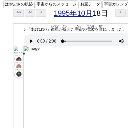
はやぶさの軌跡
宇宙からのメッセージ
お宝データ
宇宙カレンダ
1995年10月
18日
<<<
<<
<
>
えいせい
とら
うちゅう
でんぱ
おと
♪ 「あけぼの」
衛星
が
捉
えた
宇宙
の
電波
を
音
にしました。