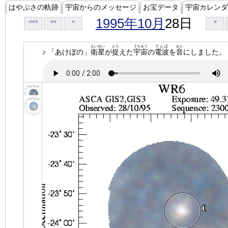
はやぶさの軌跡
宇宙からのメッセージ
お宝データ
宇宙カレンダ
1995年10月
28日
<<<
<<
<
>
えいせい
とら
うちゅう
でんぱ
おと
♪ 「あけぼの」
衛星
が
捉
えた
宇宙
の
電波
を
音
にしました。