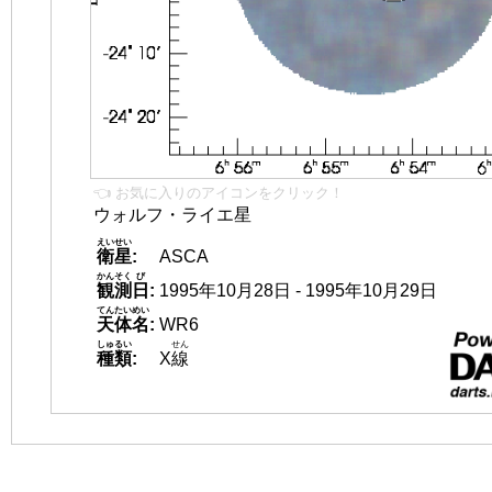
👈 お気に入りのアイコンをクリック！
ウォルフ・ライエ星
えいせい
衛星
:
ASCA
かんそく
び
観測
日
:
1995年10月28日 - 1995年10月29日
てんたいめい
天体名
:
WR6
しゅるい
せん
種類
:
X
線