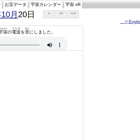
ジ
お宝データ
宇宙カレンダー
宇宙 xR
年10月
20日
>
>>
>>>
…☞Engli
うちゅう
でんぱ
おと
宇宙
の
電波
を
音
にしました。