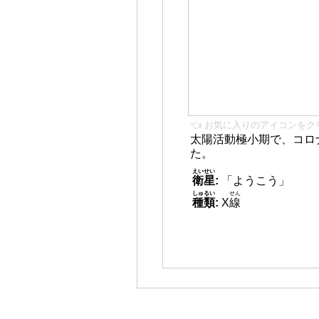
👈 お気に入りのアイコンをク
太陽活動極小期で、コロ
た。
えいせい
衛星
:
「ようこう」
しゅるい
せん
種類
:
X
線