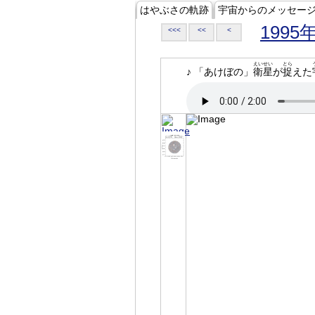
はやぶさの軌跡
宇宙からのメッセー
1995
<<<
<<
<
えいせい
とら
♪ 「あけぼの」
衛星
が
捉
えた