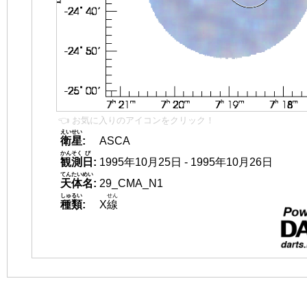
👈 お気に入りのアイコンをクリック！
えいせい
衛星
:
ASCA
かんそく
び
観測
日
:
1995年10月25日 - 1995年10月26日
てんたいめい
天体名
:
29_CMA_N1
しゅるい
せん
種類
:
X
線