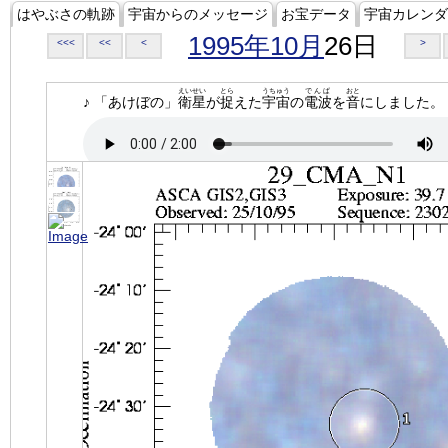
はやぶさの軌跡
宇宙からのメッセージ
お宝データ
宇宙カレンダ
1995年10月
26日
<<<
<<
<
>
えいせい
とら
うちゅう
でんぱ
おと
♪ 「あけぼの」
衛星
が
捉
えた
宇宙
の
電波
を
音
にしました。