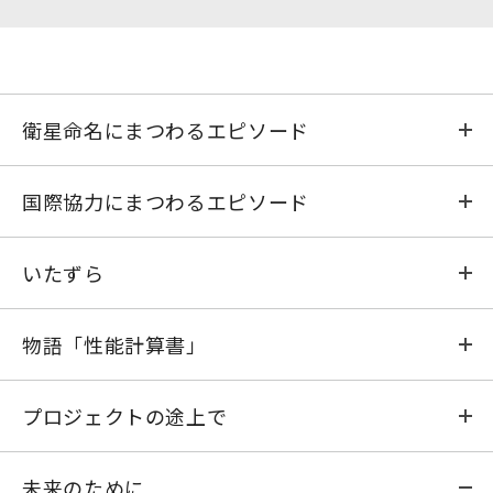
衛星命名にまつわるエピソード
おおすみ
国際協力にまつわるエピソード
たんせい
さまざまな「ガイジン」模様
いたずら
しんせい
ラーメンの指
珍酒《大隅大海》
物語「性能計算書」
はくちょう
史上最大の作戦
アロンアルファ事件
物語「性能計算書」(1)
プロジェクトの途上で
ひのとり
わびとさび
パッキング・ラーメン
物語「性能計算書」(2)
システム工学は焼き鳥の串
未来のために