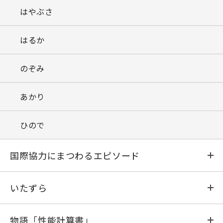
はやぶさ
はるか
のぞみ
あかり
ひので
国際協力にまつわるエピソード
さまざまな「ガイジン」模様
いたずら
ラーメンの指
珍酒《大隅大海》
物語「性能計算書」