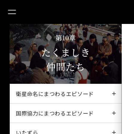
第10章
たくましき
仲間たち
衛星命名にまつわるエピソード
おおすみ
国際協力にまつわるエピソード
たんせい
さまざまな「ガイジン」模様
いたずら