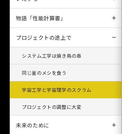
しんせい
ラーメンの指
珍酒《大隅大海》
物語「性能計算書」
はくちょう
史上最大の作戦
アロンアルファ事件
物語「性能計算書」(1)
プロジェクトの途上で
ひのとり
わびとさび
パッキング・ラーメン
物語「性能計算書」(2)
システム工学は焼き鳥の串
てんま
ボウフラの浮かぶ水を飲んだ男
物語「性能計算書」(3)
同じ釜のメシを食う
ようこう
タバスコと木魚
物語「性能計算書」(4)
宇宙工学と宇宙理学のスクラム
はやぶさ
物語「性能計算書」(5)
プロジェクトの調整に大変
はるか
未来のために
のぞみ