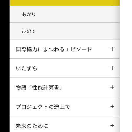
あかり
ひので
国際協力にまつわるエピソード
さまざまな「ガイジン」模様
いたずら
ラーメンの指
珍酒《大隅大海》
物語「性能計算書」
史上最大の作戦
アロンアルファ事件
物語「性能計算書」(1)
プロジェクトの途上で
わびとさび
パッキング・ラーメン
物語「性能計算書」(2)
システム工学は焼き鳥の串
未来のために