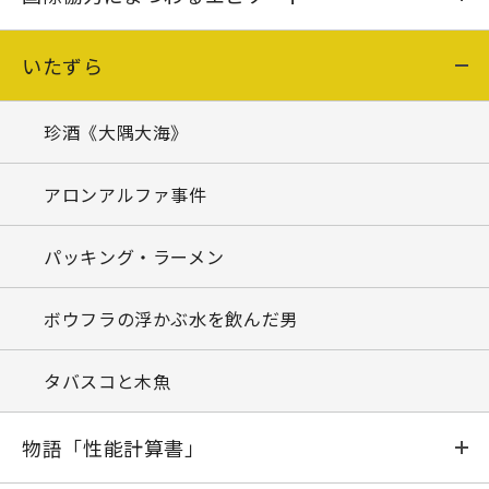
たんせい
さまざまな「ガイジン」模様
いたずら
しんせい
ラーメンの指
珍酒《大隅大海》
はくちょう
史上最大の作戦
アロンアルファ事件
ひのとり
わびとさび
パッキング・ラーメン
てんま
ボウフラの浮かぶ水を飲んだ男
ようこう
タバスコと木魚
はやぶさ
物語「性能計算書」
はるか