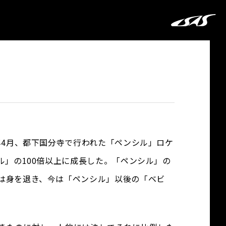
年4月、都下国分寺で行われた「ペンシル」ロケ
ル」の100倍以上に成長した。「ペンシル」の
は身を退き、今は「ペンシル」以後の「ベビ