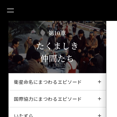
第10章
たくましき
仲間たち
衛星命名にまつわるエピソード
おおすみ
国際協力にまつわるエピソード
たんせい
さまざまな「ガイジン」模様
いたずら