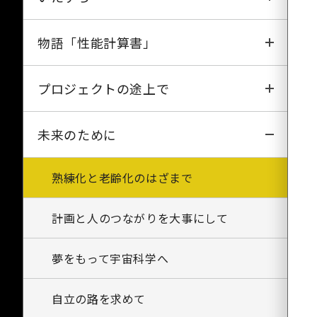
しんせい
ラーメンの指
珍酒《大隅大海》
物語「性能計算書」
はくちょう
史上最大の作戦
アロンアルファ事件
物語「性能計算書」(1)
プロジェクトの途上で
ひのとり
わびとさび
パッキング・ラーメン
物語「性能計算書」(2)
システム工学は焼き鳥の串
未来のために
てんま
ボウフラの浮かぶ水を飲んだ男
物語「性能計算書」(3)
同じ釜のメシを食う
熟練化と老齢化のはざまで
ようこう
タバスコと木魚
物語「性能計算書」(4)
宇宙工学と宇宙理学のスクラム
計画と人のつながりを大事にして
はやぶさ
物語「性能計算書」(5)
プロジェクトの調整に大変
夢をもって宇宙科学へ
はるか
自立の路を求めて
のぞみ