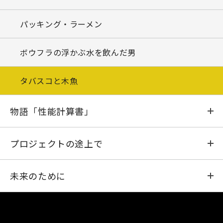
ひのとり
わびとさび
パッキング・ラーメン
てんま
ボウフラの浮かぶ水を飲んだ男
ようこう
タバスコと木魚
はやぶさ
物語「性能計算書」
はるか
物語「性能計算書」(1)
プロジェクトの途上で
のぞみ
物語「性能計算書」(2)
システム工学は焼き鳥の串
未来のために
あかり
物語「性能計算書」(3)
同じ釜のメシを食う
熟練化と老齢化のはざまで
ひので