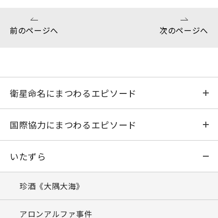
前のページへ
次のページへ
衛星命名にまつわるエピソード
おおすみ
国際協力にまつわるエピソード
たんせい
さまざまな「ガイジン」模様
いたずら
しんせい
ラーメンの指
珍酒《大隅大海》
はくちょう
史上最大の作戦
アロンアルファ事件