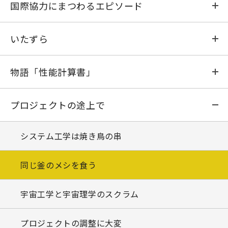
おおすみ
国際協力にまつわるエピソード
たんせい
さまざまな「ガイジン」模様
いたずら
しんせい
ラーメンの指
珍酒《大隅大海》
物語「性能計算書」
はくちょう
史上最大の作戦
アロンアルファ事件
物語「性能計算書」(1)
プロジェクトの途上で
ひのとり
わびとさび
パッキング・ラーメン
物語「性能計算書」(2)
システム工学は焼き鳥の串
てんま
ボウフラの浮かぶ水を飲んだ男
物語「性能計算書」(3)
同じ釜のメシを食う
ようこう
タバスコと木魚
物語「性能計算書」(4)
宇宙工学と宇宙理学のスクラム
はやぶさ
物語「性能計算書」(5)
プロジェクトの調整に大変