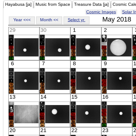
Hayabusa [ja]
Music from Space
Treasure Data [ja]
Cosmic Cal
Cosmic Images
Solar 
May 2018
Year <<<
Month <<
Select yr.
29
30
1
2
Akatsuki
Akatsuki
Akatsuki
Akatsuki
6
7
8
9
Venus
Venus
Venus
Venus
IR(8-12μm)
IR(8-12μm)
IR(8-12μm)
IR(8-12μm)
Akatsuki
Akatsuki
Akatsuki
Akatsuki
13
14
15
16
Venus
Venus
Venus
Venus
IR(8-12μm)
IR(8-12μm)
IR(8-12μm)
IR(8-12μm)
Akatsuki
Akatsuki
Akatsuki
Akatsuki
20
21
22
23
Venus
Venus
Venus
Venus