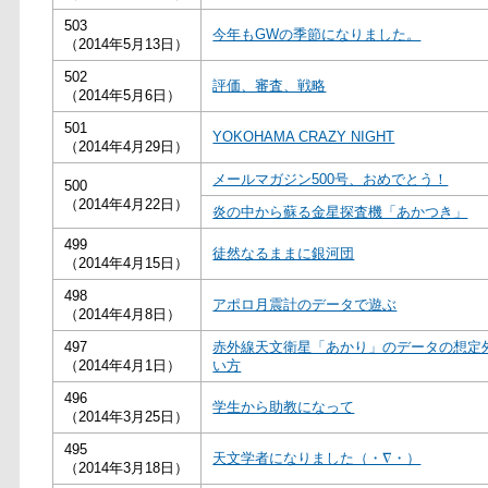
503
今年もGWの季節になりました。
（2014年5月13日）
502
評価、審査、戦略
（2014年5月6日）
501
YOKOHAMA CRAZY NIGHT
（2014年4月29日）
メールマガジン500号、おめでとう！
500
（2014年4月22日）
炎の中から蘇る金星探査機「あかつき」
499
徒然なるままに銀河団
（2014年4月15日）
498
アポロ月震計のデータで遊ぶ
（2014年4月8日）
497
赤外線天文衛星「あかり」のデータの想定
（2014年4月1日）
い方
496
学生から助教になって
（2014年3月25日）
495
天文学者になりました（・∇・）
（2014年3月18日）