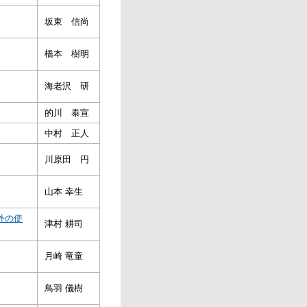
坂東 信尚
橋本 樹明
海老沢 研
的川 泰宣
中村 正人
川原田 円
山本 幸生
外の使
津村 耕司
月崎 竜童
鳥羽 儀樹