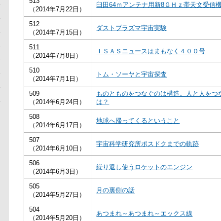
513
臼田64ｍアンテナ用新8ＧＨｚ帯天文受信
（2014年7月22日）
512
ダストプラズマ宇宙実験
（2014年7月15日）
511
ＩＳＡＳニュースはまもなく４００号
（2014年7月8日）
510
トム・ソーヤと宇宙探査
（2014年7月1日）
509
ものとものをつなぐのは構造。人と人をつ
（2014年6月24日）
は？
508
地球へ帰ってくるということ
（2014年6月17日）
507
宇宙科学研究所ポスドクまでの軌跡
（2014年6月10日）
506
繰り返し使うロケットのエンジン
（2014年6月3日）
505
月の裏側の話
（2014年5月27日）
504
あつまれ～あつまれ～エックス線
（2014年5月20日）