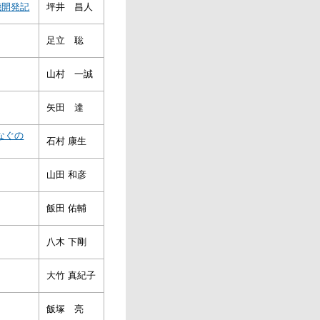
機開発記
坪井 昌人
足立 聡
山村 一誠
矢田 達
なぐの
石村 康生
山田 和彦
飯田 佑輔
八木 下剛
大竹 真紀子
飯塚 亮