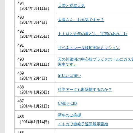
494
大雪と惑星大気
（2014年3月11日）
493
太陽さん、お元気ですか？
（2014年3月4日）
492
トトロと去年の事ども、宇宙のあれこれ
（2014年2月25日）
491
月ペネトレータ技術実証ミッション
（2014年2月18日）
490
天の川銀河の中心核ブラックホールにガス
（2014年2月11日）
近中です。
489
厄払いは痛い
（2014年2月4日）
488
科学データも断捨離するのか？
（2014年1月28日）
487
CMBとCIB
（2014年1月21日）
新年のご挨拶
486
（2014年1月14日）
イトカワ微粒子巡回展示開始
485