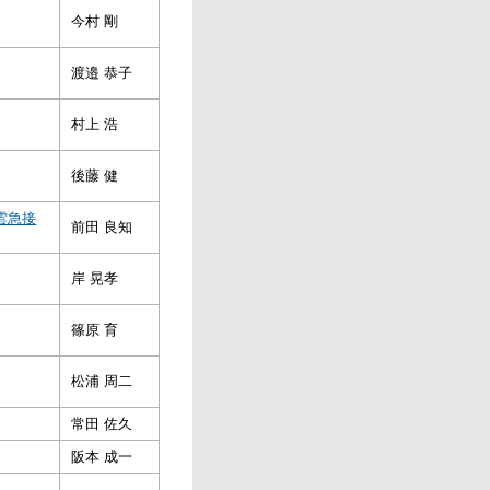
今村 剛
渡邉 恭子
村上 浩
後藤 健
雲急接
前田 良知
岸 晃孝
篠原 育
松浦 周二
常田 佐久
阪本 成一