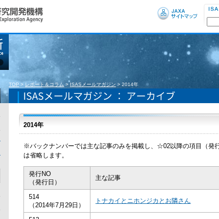
TOP
>
レポート＆コラム
>
ISASメールマガジン
>
2014年
2014年
※バックナンバーでは主な記事のみを掲載し、☆02以降の項目（発
は省略します。
発行NO
主な記事
（発行日）
514
トナカイとニホンジカとお隣さん
（2014年7月29日）