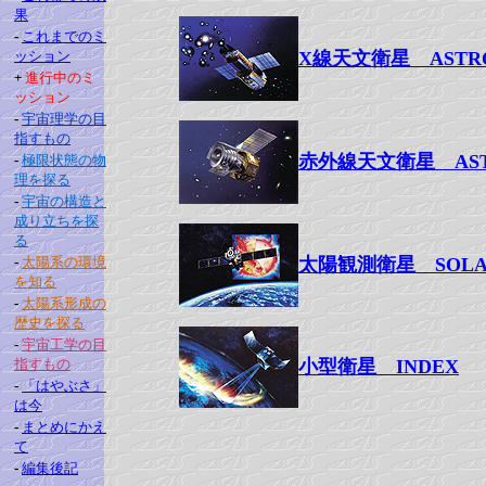
果
-
これまでのミ
ッション
X線天文衛星 ASTRO
+
進行中のミ
ッション
-
宇宙理学の目
指すもの
赤外線天文衛星 AST
-
極限状態の物
理を探る
-
宇宙の構造と
成り立ちを探
る
-
太陽系の環境
太陽観測衛星 SOLA
を知る
-
太陽系形成の
歴史を探る
-
宇宙工学の目
指すもの
小型衛星 INDEX
-
「はやぶさ」
は今
-
まとめにかえ
て
-
編集後記