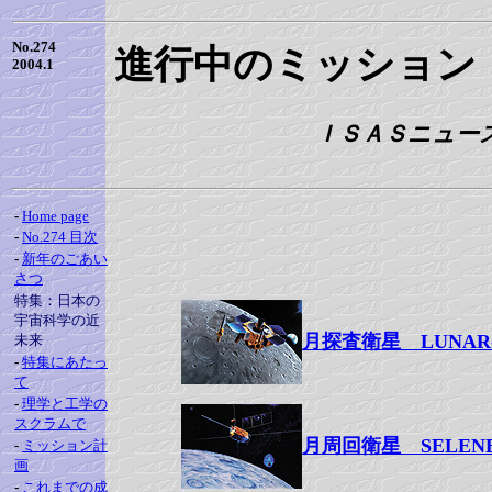
No.274
進行中のミッション
2004.1
ＩＳＡＳニュース 
-
Home page
-
No.274 目次
-
新年のごあい
さつ
特集：日本の
宇宙科学の近
月探査衛星 LUNAR
未来
-
特集にあたっ
て
-
理学と工学の
スクラムで
月周回衛星 SELEN
-
ミッション計
画
-
これまでの成